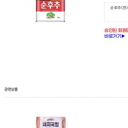
순후추(캔)
승인된 회원
바로가기▶
관련상품