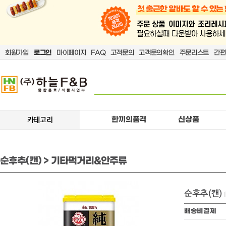
회원가입
로그인
마이페이지
FAQ
고객문의
고객문의확인
주문리스트
간편
한끼의품격
신상품
카테고리
순후추(캔) > 기타먹거리&안주류
순후추(캔)
배송비결제