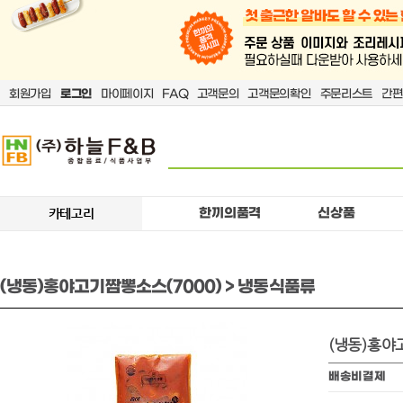
회원가입
로그인
마이페이지
FAQ
고객문의
고객문의확인
주문리스트
간편
한끼의품격
신상품
카테고리
(냉동)홍야고기짬뽕소스(7000) > 냉동식품류
(냉동)홍야
배송비결제