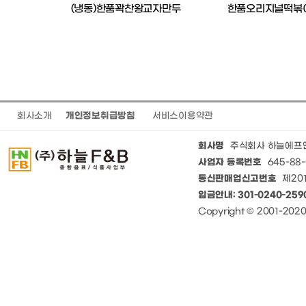
(벌
(냉동)한품꽉찬왕교자만두
한품오리지널떡볶
회사소개
개인정보취급방침
서비스이용약관
회사명
주식회사 하늘에프
사업자 등록번호
645-88-
통신판매업신고번호
제201
입금안내: 301-0240-25
Copyright © 2001-20