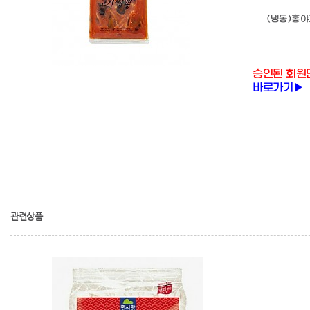
(냉동)홍야
승인된 회원
바로가기▶
관련상품