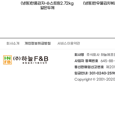
데)
(냉동)한품감자-슈스트링2.72kg
(냉동)한우물김치볶음
얇은두께
회사소개
개인정보취급방침
서비스이용약관
회사명
주식회사 하늘에프
사업자 등록번호
645-88-
통신판매업신고번호
제201
입금안내: 301-0240-25
Copyright © 2001-20