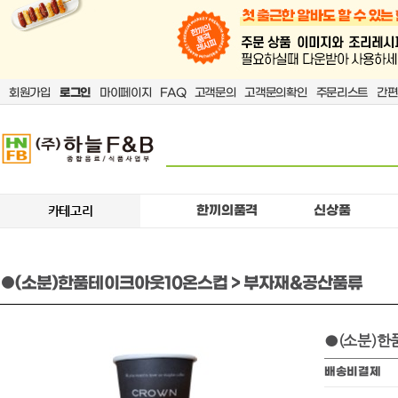
회원가입
로그인
마이페이지
FAQ
고객문의
고객문의확인
주문리스트
간편
한끼의품격
신상품
카테고리
●(소분)한품테이크아웃10온스컵 > 부자재&공산품류
●(소분)
배송비결제