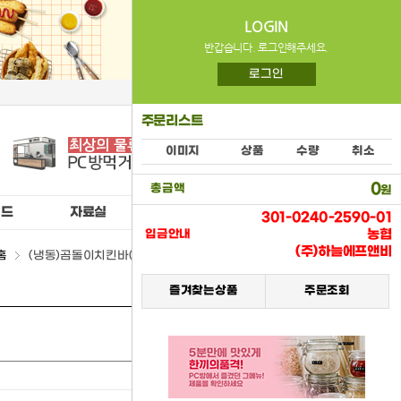
LOGIN
반갑습니다. 로그인해주세요.
로그인
주문리스트
이미지
상품
수량
취소
0
총금액
원
이드
자료실
공지사항
301-0240-2590-01
농협
입금안내
(주)하늘에프앤비
홈
(냉동)곰돌이치킨바(상도)(2500) > 냉동식품류
즐겨찾는상품
주문조회