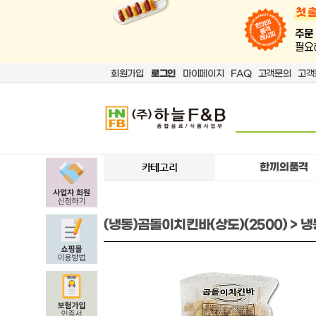
회원가입
로그인
마이페이지
FAQ
고객문의
고객
한끼의품격
카테고리
(냉동)곰돌이치킨바(상도)(2500) > 