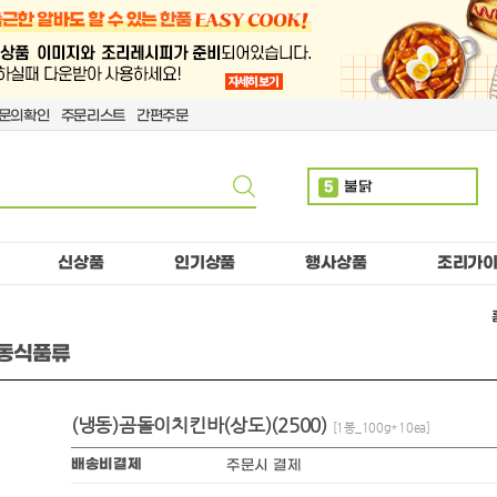
문의확인
주문리스트
간편주문
5
불닭
6
사이다
7
몬스터
신상품
인기상품
행사상품
조리가
8
치즈
9
짜파
냉동식품류
10
치킨
1
펩시
2
만두
(냉동)곰돌이치킨바(상도)(2500)
[1봉_100g*10ea]
3
코카
배송비결제
주문시 결제
4
소떡