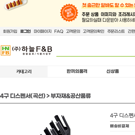
회원가입
로그인
마이페이지
FAQ
고객문의
고객문의확인
주문리스트
간편
한끼의품격
신상품
카테고리
4구 디스펜서(곡선) > 부자재&공산품류
4구 디스펜
배송비결제