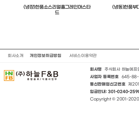
0)
(냉장)한품소스리얼홀그레인머스타
(냉동)한품부
드
회사소개
개인정보취급방침
서비스이용약관
회사명
주식회사 하늘에프
사업자 등록번호
645-88-
통신판매업신고번호
제201
입금안내: 301-0240-25
Copyright © 2001-20