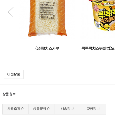
이크
(냉동)치즈가루
콕콕콕치즈볶이컵(오뚜
이전상품
상품 정보
사용후기
0
상품문의
0
배송정보
교환정보