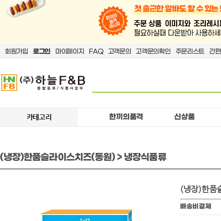
회원가입
로그인
마이페이지
FAQ
고객문의
고객문의확인
주문리스트
간편
한끼의품격
신상품
카테고리
(냉장)한품슬라이스치즈(동원) > 냉장식품류
(냉장)한품
배송비결제