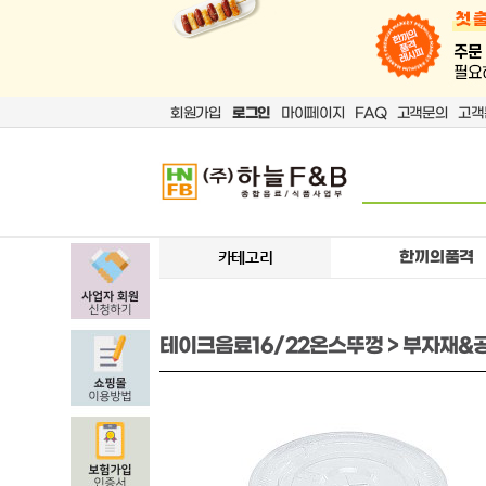
회원가입
로그인
마이페이지
FAQ
고객문의
고객
한끼의품격
카테고리
테이크음료16/22온스뚜껑 > 부자재&