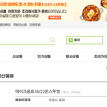
문의확인
주문리스트
간편주문
5
불닭
6
사이다
7
몬스터
신상품
인기상품
행사상품
조리가
8
치즈
9
짜파
공산품류
10
치킨
1
펩시
2
만두
테이크음료16/22온스뚜껑
[1BOX_1000ea]
3
코카
배송비결제
주문시 결제
4
소떡