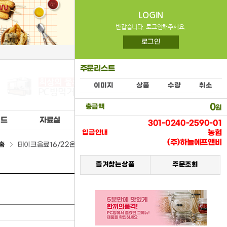
LOGIN
반갑습니다. 로그인해주세요.
로그인
주문리스트
이미지
상품
수량
취소
0
총금액
원
이드
자료실
공지사항
301-0240-2590-01
농협
입금안내
(주)하늘에프앤비
홈
테이크음료16/22온스뚜껑 > 부자재&공산품류
즐겨찾는상품
주문조회