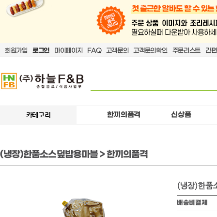
회원가입
로그인
마이페이지
FAQ
고객문의
고객문의확인
주문리스트
간편
한끼의품격
신상품
카테고리
(냉장)한품소스덮밥용마블 > 한끼의품격
(냉장)한
배송비결제