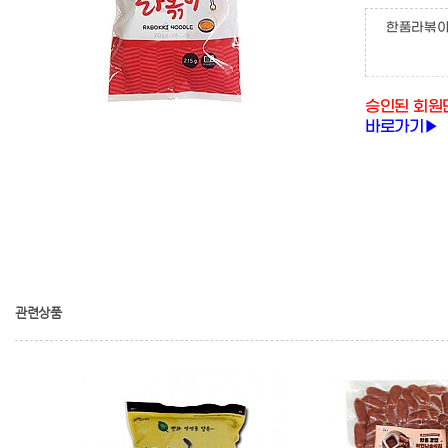
한품라볶
승인된 회원
바로가기▶
관련상품