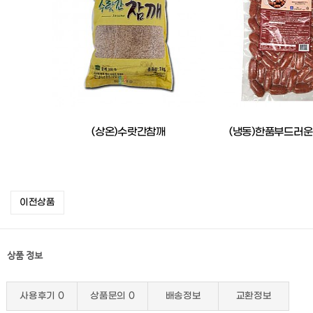
(상온)수랏간참깨
(냉동)한품부드러
이전상품
상품 정보
사용후기
0
상품문의
0
배송정보
교환정보