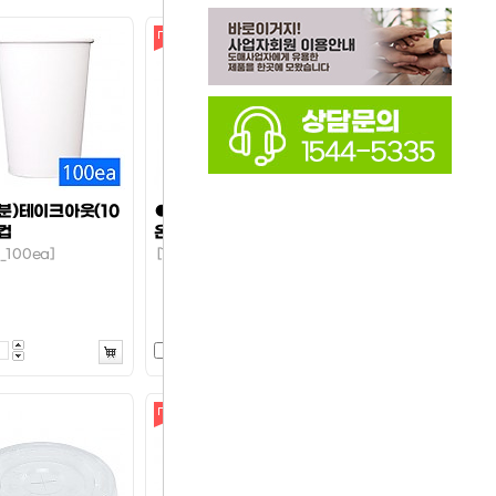
분)테이크아웃(10
●(소분)한품음료컵12
컵
온스종이컵
_100ea]
[1묶음_100ea]