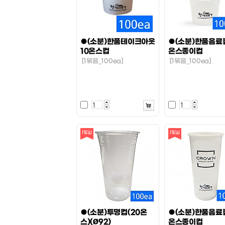
●(소분)한품테이크아웃
●(소분)한품음료
10온스컵
온스종이컵
[1묶음_100ea]
[1묶음_100ea]
●(소분)투명컵(20온
●(소분)한품음료
스)(Ø92)
온스종이컵