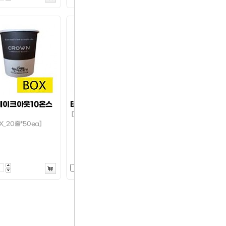
테이크아웃10온스
테이크아웃13온스컵
[1BOX_1000ea]
X_20줄*50ea]