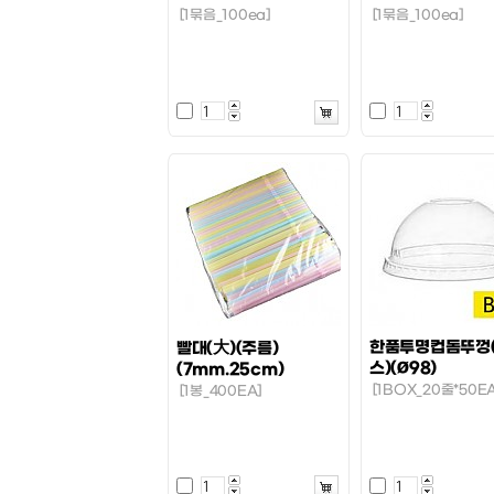
[1묶음_100ea]
[1묶음_100ea]
한품투명컵돔뚜껑(
빨대(大)(주름)
스)(Ø98)
(7mm.25cm)
[1BOX_20줄*50EA
[1봉_400EA]