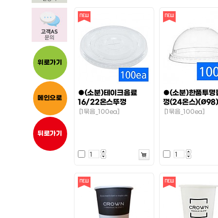
위로가기
●(소분)테이크음료
●(소분)한품투명
메인으로
16/22온스뚜껑
껑(24온스)(Ø98
[1묶음_100ea]
[1묶음_100ea]
뒤로가기