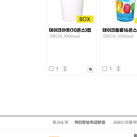
테이크아웃(10온스)컵
테이크음료16온
[1BOX_1000ea]
[1BOX_1000ea]
회사소개
개인정보취급방침
서비스이용약