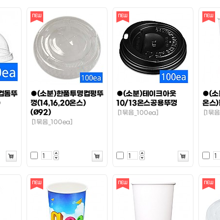
컵돔뚜
●(소분)한품투명컵평뚜
●(소분)테이크아웃
●(소
)
껑(14,16,20온스)
10/13온스공용뚜껑
온스)
(Ø92)
[1묶음_100ea]
[1묶음
[1묶음_100ea]