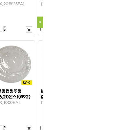
X_20줄*25EA]
[1봉_500ea]
>
투명컵평뚜껑
한품음료컵22온스종이
16,20온스)(Ø92)
컵
X_1000EA]
[1BOX_20줄*50ea]