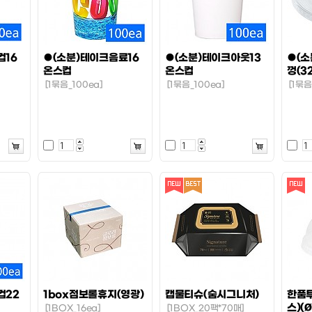
컵16
●(소분)테이크음료16
●(소분)테이크아웃13
●(
온스컵
온스컵
껑(3
[1묶음_100ea]
[1묶음_100ea]
[1묶음
컵22
1box점보롤휴지(영광)
캡물티슈(숨시그니처)
한품
스)(Ø
[1BOX_16ea]
[1BOX_20팩*70매]