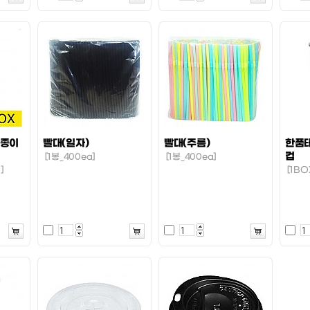
스종이
빨대(일자)
빨대(주름)
한품
컵
[1봉_400ea]
[1봉_400ea]
]
[1BO