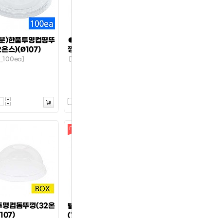
소분)한품투명컵평뚜
●(소분)한품투명컵돔뚜
2온스)(Ø107)
껑(32온스)(Ø107)
_100ea]
[1묶음_100ea]
투명컵돔뚜껑(32온
빨대(大)(일자)
107)
(7mm.25cm)