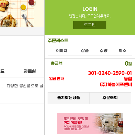
LOGIN
반갑습니다. 로그인해주세요.
로그인
주문리스트
이미지
상품
수량
취소
0
총금액
원
이드
자료실
공지사항
301-0240-2590-01
농협
입금안내
(주)하늘에프앤비
다양한 공산품으로 실용적인 조리가 가능합니다~!
즐겨찾는상품
주문조회
리스
갤러
트뷰
리뷰