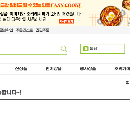
문의확인
주문리스트
간편주문
5
불닭
6
사이다
7
몬스터
신상품
인기상품
행사상품
조리가
8
치킨
홈
9
치즈
능합니다~!
10
제육
1
펩시
2
코카
3
만두
4
소떡