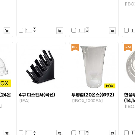
[1BO
24온
4구 디스펜서(곡선)
투명컵(20온스)(Ø92)
한품
(14,
[1EA]
[1BOX_1000EA]
]
[1BO