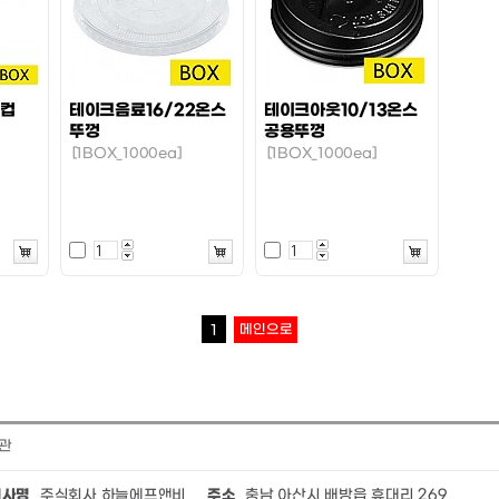
스컵
테이크음료16/22온스
테이크아웃10/13온스
뚜껑
공용뚜껑
[1BOX_1000ea]
[1BOX_1000ea]
메인으로
1
관
회사명
주식회사 하늘에프앤비
주소
충남 아산시 배방읍 휴대리 269