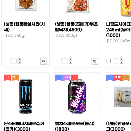
(냉동)한품통살치킨(사
(냉동)한품(곱빼기)볶음
나랑드사이다
세)
밥낙지(4500)
245ml(동
(1000)
[1EA_950g]
[1EA_300g]
[1BOX_245ml
몬스터에너지제로슈거
웰치스제로포도(농심)
(냉동)한품
(코카)(3000)
(1800)
그(3000)