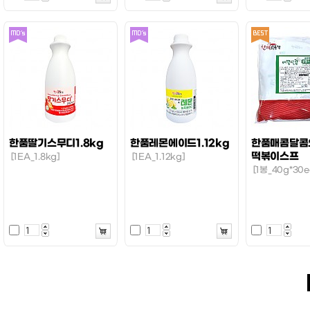
한품딸기스무디1.8kg
한품레몬에이드1.12kg
한품매콤달콤
떡볶이스프
[1EA_1.8kg]
[1EA_1.12kg]
[1봉_40g*30e