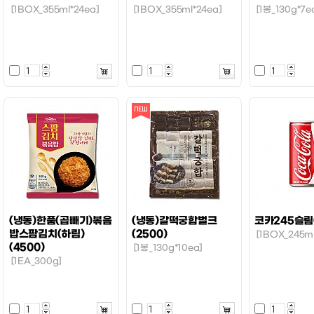
[1BOX_355ml*24ea]
[1BOX_355ml*24ea]
[1봉_130g*7e
(냉동)한품(곱빼기)볶음
(냉동)갈떡궁합벌크
코카245슬림(
밥스팜김치(하림)
(2500)
[1BOX_245ml
(4500)
[1봉_130g*10ea]
[1EA_300g]