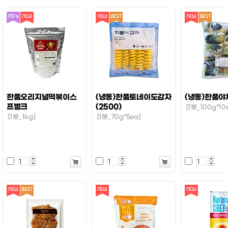
한품오리지널떡볶이스
(냉동)한품토네이도감자
(냉동)한품야
프벌크
(2500)
[1봉_100g*10
[1봉_1kg]
[1봉_70g*5ea]