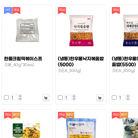
한품크림떡볶이스프
(냉동)한우물낙지볶음밥
(냉동)한우
(5000)
음밥(5500)
[1봉_40g*30ea]
[1EA_300g]
[1EA_300g]