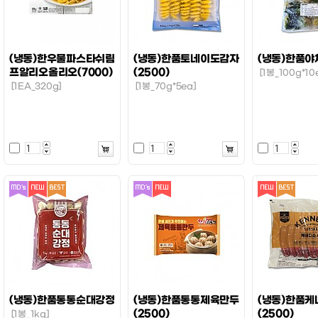
(냉동)한우물파스타쉬림
(냉동)한품토네이도감자
(냉동)한품야
프알리오올리오(7000)
(2500)
[1봉_100g*10
[1EA_320g]
[1봉_70g*5ea]
(냉동)한품통통순대강정
(냉동)한품통통제육만두
(냉동)한품
(2500)
(2500)
[1봉_1kg]