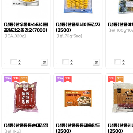
(냉동)한우물파스타쉬림
(냉동)한품토네이도감자
(냉동)한품야
프알리오올리오(7000)
(2500)
[1봉_100g*10
[1EA_320g]
[1봉_70g*5ea]
(냉동)한품통통순대강정
(냉동)한품통통제육만두
(냉동)한품
(2500)
(2500)
[1봉_1kg]