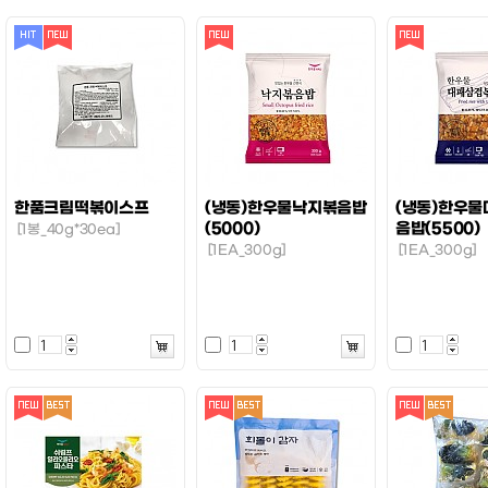
한품크림떡볶이스프
(냉동)한우물낙지볶음밥
(냉동)한우
(5000)
음밥(5500)
[1봉_40g*30ea]
[1EA_300g]
[1EA_300g]